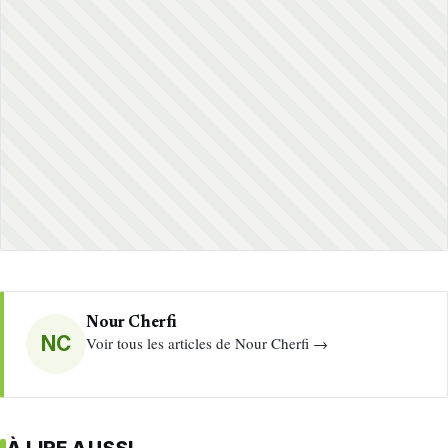
Dirham
35,64
35,65
60,00
62,00
Emirati (AED)
Nour Cherfi
NC
Voir tous les articles de Nour Cherfi →