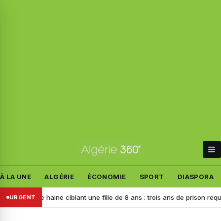
À LA UNE
ALGÉRIE
ÉCONOMIE
SPORT
DIASPORA
 de haine ciblant une fille de 8 ans : trois ans de prison requis contre l
URGENT