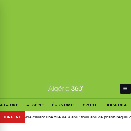
À LA UNE
ALGÉRIE
ÉCONOMIE
SPORT
DIASPORA
ine ciblant une fille de 8 ans : trois ans de prison requis contre l’auteu
URGENT