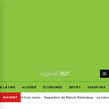
À LA UNE
ALGÉRIE
ÉCONOMIE
SPORT
DIASPORA
 FAF retient trois noms
Disparition de Manon Relandeau : sa mère appe
URGENT