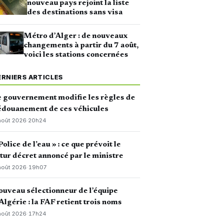
nouveau pays rejoint la liste
des destinations sans visa
Métro d’Alger : de nouveaux
changements à partir du 7 août,
voici les stations concernées
ERNIERS ARTICLES
 gouvernement modifie les règles de
édouanement de ces véhicules
août 2026
·
20h24
Police de l’eau » : ce que prévoit le
tur décret annoncé par le ministre
août 2026
·
19h07
uveau sélectionneur de l’équipe
Algérie : la FAF retient trois noms
août 2026
·
17h24