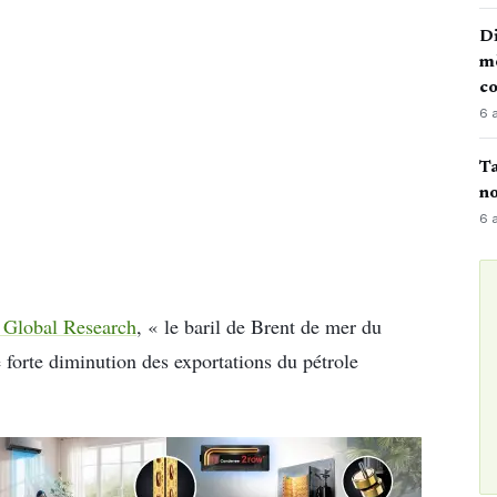
Di
mè
co
6 
Ta
no
6 
 Global Research
, « le baril de Brent de mer du
 forte diminution des exportations du pétrole