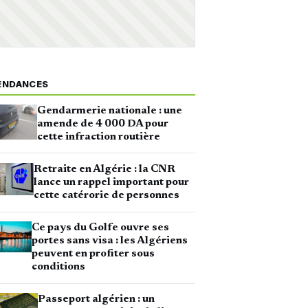
ENDANCES
Gendarmerie nationale : une
amende de 4 000 DA pour
cette infraction routière
Retraite en Algérie : la CNR
lance un rappel important pour
cette catérorie de personnes
Ce pays du Golfe ouvre ses
portes sans visa : les Algériens
peuvent en profiter sous
conditions
Passeport algérien : un