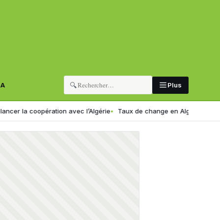
🔍
RA
Plus
 coopération avec l’Algérie
Taux de change en Algérie : voici le nou