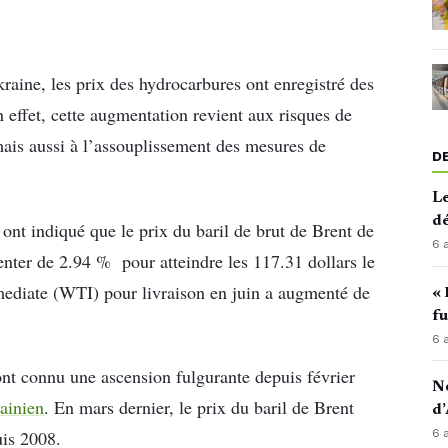
raine, les prix des hydrocarbures ont enregistré des
 effet, cette augmentation revient aux risques de
mais aussi à l’assouplissement des mesures de
D
Le
d
ont indiqué que le prix du baril de brut de Brent de
6 
enter de 2.94 % pour atteindre les 117.31 dollars le
ermediate (WTI) pour livraison en juin a augmenté de
« 
fu
6 
 ont connu une ascension fulgurante depuis février
No
rainien
. En mars dernier, le prix du baril de Brent
d’
6 
uis 2008.