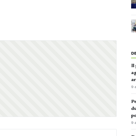
D
Il
ag
ar
9 
Pe
du
po
9 