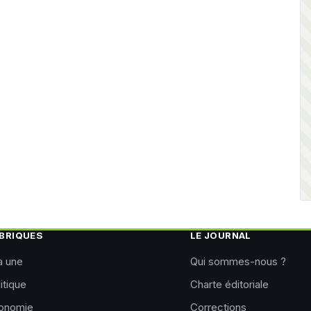
BRIQUES
LE JOURNAL
a une
Qui sommes-nous ?
itique
Charte éditoriale
onomie
Corrections