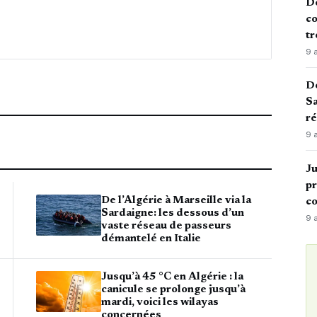
De
co
tr
9 
De
Sa
ré
9 
Ju
pr
De l’Algérie à Marseille via la
c
Sardaigne: les dessous d’un
9 
vaste réseau de passeurs
démantelé en Italie
Jusqu’à 45 °C en Algérie : la
canicule se prolonge jusqu’à
mardi, voici les wilayas
concernées