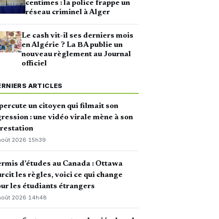
centimes : la police frappe un
réseau criminel à Alger
Le cash vit-il ses derniers mois
en Algérie ? La BA publie un
nouveau règlement au Journal
officiel
ERNIERS ARTICLES
 percute un citoyen qui filmait son
ression : une vidéo virale mène à son
restation
août 2026
·
15h39
rmis d’études au Canada : Ottawa
rcit les règles, voici ce qui change
ur les étudiants étrangers
août 2026
·
14h48