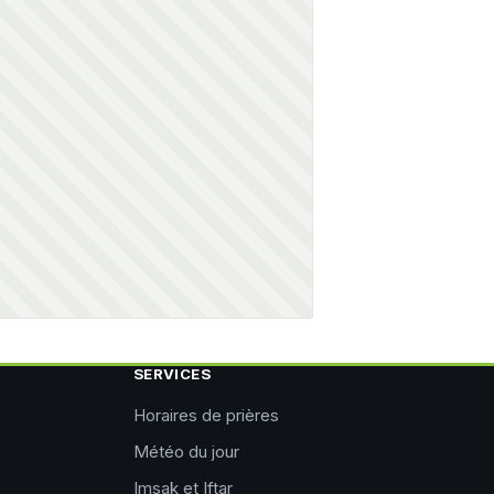
SERVICES
Horaires de prières
Météo du jour
Imsak et Iftar