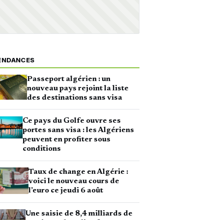
ENDANCES
Passeport algérien : un
nouveau pays rejoint la liste
des destinations sans visa
Ce pays du Golfe ouvre ses
portes sans visa : les Algériens
peuvent en profiter sous
conditions
Taux de change en Algérie :
voici le nouveau cours de
l’euro ce jeudi 6 août
Une saisie de 8,4 milliards de