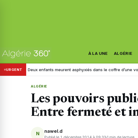
À LA UNE
ALGÉRIE
gers
Deux enfants meurent asphyxiés dans le coffre d’une voiture à Oul
URGENT
ALGÉRIE
Les pouvoirs publi
Entre fermeté et 
nawel.d
N
Publié le 1 décembre 2014 à 09:33
1 min de lecture