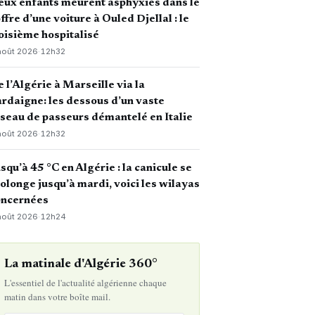
ux enfants meurent asphyxiés dans le
ffre d’une voiture à Ouled Djellal : le
oisième hospitalisé
août 2026
·
12h32
 l’Algérie à Marseille via la
rdaigne: les dessous d’un vaste
seau de passeurs démantelé en Italie
août 2026
·
12h32
squ’à 45 °C en Algérie : la canicule se
olonge jusqu’à mardi, voici les wilayas
oncernées
août 2026
·
12h24
La matinale d'Algérie 360°
L'essentiel de l'actualité algérienne chaque
matin dans votre boîte mail.