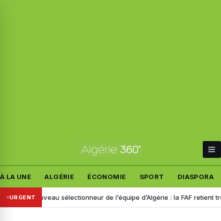
À LA UNE
ALGÉRIE
ÉCONOMIE
SPORT
DIASPORA
stre
Nouveau sélectionneur de l’équipe d’Algérie : la FAF retient trois
URGENT