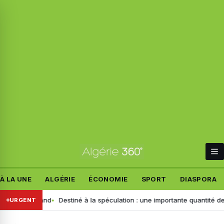
À LA UNE
ALGÉRIE
ÉCONOMIE
SPORT
DIASPORA
t allemand
Destiné à la spéculation : une importante quantité de ce pro
URGENT