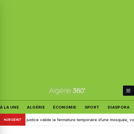
À LA UNE
ALGÉRIE
ÉCONOMIE
SPORT
DIASPORA
ance : la justice valide la fermeture temporaire d’une mosquée, voici p
URGENT