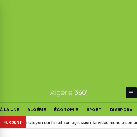
À LA UNE
ALGÉRIE
ÉCONOMIE
SPORT
DIASPORA
percute un citoyen qui filmait son agression, la vidéo mène à son arrestat
URGENT