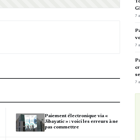
To
GN
7 
Pa
vo
7 
Pa
cr
s
7 
Paiement électronique via «
Jibayatic » : voici les erreurs à ne
pas commettre