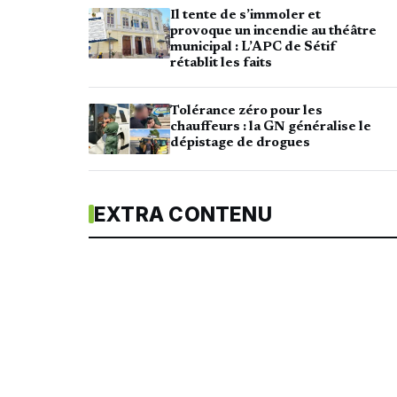
Il tente de s’immoler et
provoque un incendie au théâtre
municipal : L’APC de Sétif
rétablit les faits
Tolérance zéro pour les
chauffeurs : la GN généralise le
dépistage de drogues
EXTRA CONTENU