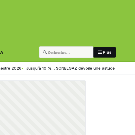
🔍
RA
Plus
26
Jusqu’à 10 %… SONELGAZ dévoile une astuce simple pour réduire s