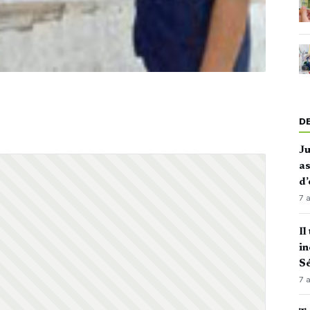
D
J
as
d’
7 
Il
in
Sé
7 