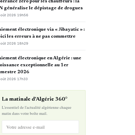
lérance zéro pour les chauffeurs : la
 généralise le dépistage de drogues
août 2026
·
19h56
iement électronique via « Jibayatic » :
ici les erreurs à ne pas commettre
août 2026
·
18h29
iement électronique en Algérie : une
oissance exceptionnelle au 1er
emestre 2026
août 2026
·
17h33
La matinale d'Algérie 360°
L'essentiel de l'actualité algérienne chaque
matin dans votre boîte mail.