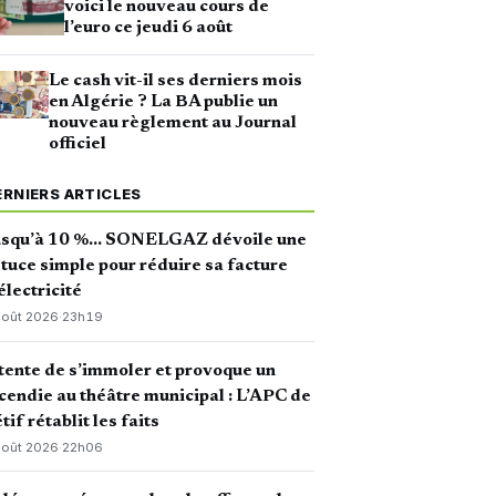
voici le nouveau cours de
l’euro ce jeudi 6 août
Le cash vit-il ses derniers mois
en Algérie ? La BA publie un
nouveau règlement au Journal
officiel
ERNIERS ARTICLES
usqu’à 10 %… SONELGAZ dévoile une
tuce simple pour réduire sa facture
électricité
août 2026
·
23h19
 tente de s’immoler et provoque un
cendie au théâtre municipal : L’APC de
tif rétablit les faits
août 2026
·
22h06