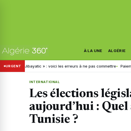
À LA UNE
ALGÉRIE
a « Jibayatic » : voici les erreurs à ne pas commettre
Paiement élect
URGENT
INTERNATIONAL
Les élections légis
aujourd’hui : Quel
Tunisie ?