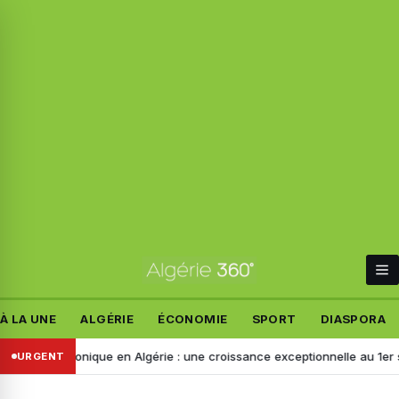
À LA UNE
ALGÉRIE
ÉCONOMIE
SPORT
DIASPORA
t électronique en Algérie : une croissance exceptionnelle au 1er seme
URGENT