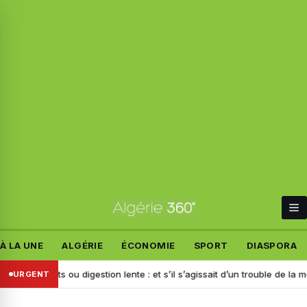
À LA UNE
ALGÉRIE
ÉCONOMIE
SPORT
DIASPORA
ements ou digestion lente : et s’il s’agissait d’un trouble de la motilité ?
URGENT