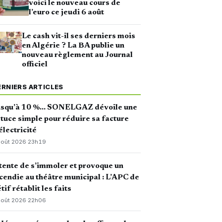
voici le nouveau cours de
l’euro ce jeudi 6 août
Le cash vit-il ses derniers mois
en Algérie ? La BA publie un
nouveau règlement au Journal
officiel
ERNIERS ARTICLES
usqu’à 10 %… SONELGAZ dévoile une
tuce simple pour réduire sa facture
électricité
août 2026
·
23h19
 tente de s’immoler et provoque un
cendie au théâtre municipal : L’APC de
tif rétablit les faits
août 2026
·
22h06