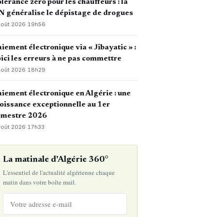
lérance zéro pour les chauffeurs : la
 généralise le dépistage de drogues
août 2026
·
19h56
iement électronique via « Jibayatic » :
ici les erreurs à ne pas commettre
août 2026
·
18h29
iement électronique en Algérie : une
oissance exceptionnelle au 1er
emestre 2026
août 2026
·
17h33
La matinale d'Algérie 360°
L'essentiel de l'actualité algérienne chaque
matin dans votre boîte mail.