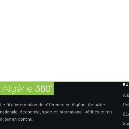
RU
À l
Le fil d'information de référence en Algérie. Actualité
Pol
nationale, économie, sport et international, vérifiés et mis
Éc
à jour en continu.
Sp