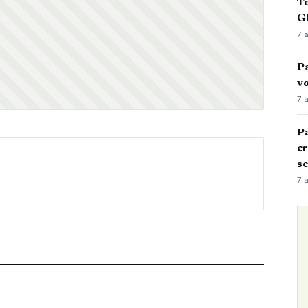
To
GN
7 
Pa
vo
7 
Pa
cr
s
7 