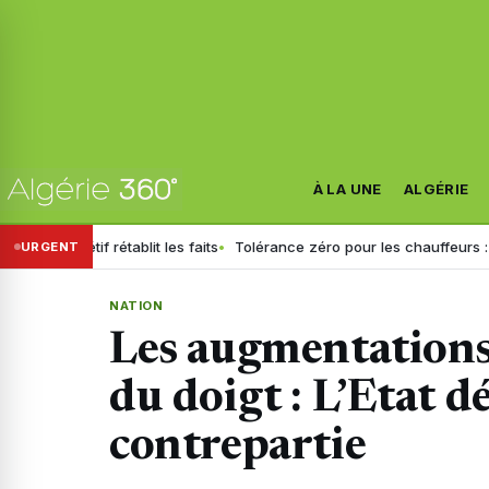
À LA UNE
ALGÉRIE
Sétif rétablit les faits
Tolérance zéro pour les chauffeurs : la GN gé
URGENT
NATION
Les augmentations 
du doigt : L’Etat d
contrepartie