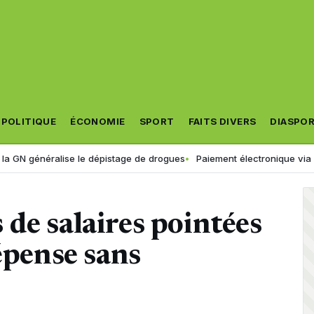
POLITIQUE
ÉCONOMIE
SPORT
FAITS DIVERS
DIASPO
néralise le dépistage de drogues
Paiement électronique via « Jibayat
de salaires pointées
épense sans