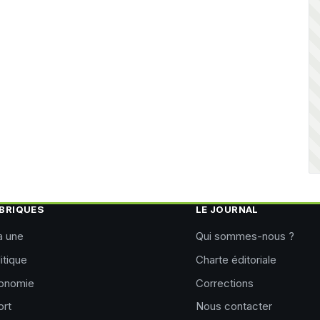
BRIQUES
LE JOURNAL
a une
Qui sommes-nous ?
itique
Charte éditoriale
onomie
Corrections
ort
Nous contacter