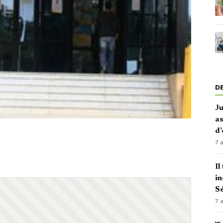
D
J
as
d’
7 
Il
in
Sé
7 