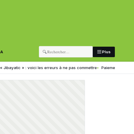
🔍
RA
Plus
ic » : voici les erreurs à ne pas commettre
Paiement électronique en 