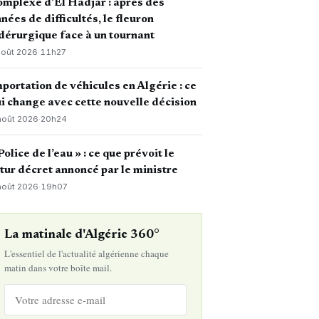
mplexe d’El Hadjar : après des
nées de difficultés, le fleuron
dérurgique face à un tournant
août 2026
·
11h27
portation de véhicules en Algérie : ce
i change avec cette nouvelle décision
août 2026
·
20h24
Police de l’eau » : ce que prévoit le
tur décret annoncé par le ministre
août 2026
·
19h07
La matinale d'Algérie 360°
L'essentiel de l'actualité algérienne chaque
matin dans votre boîte mail.