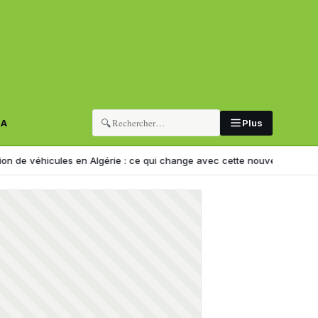
🔍
RA
Plus
les en Algérie : ce qui change avec cette nouvelle décision
« Police 