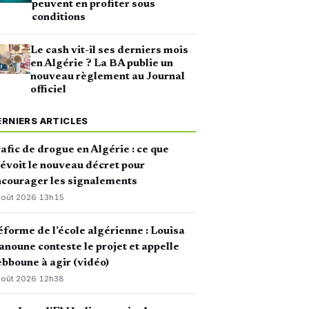
peuvent en profiter sous
conditions
Le cash vit-il ses derniers mois
en Algérie ? La BA publie un
nouveau règlement au Journal
officiel
ERNIERS ARTICLES
afic de drogue en Algérie : ce que
évoit le nouveau décret pour
courager les signalements
août 2026
·
13h15
forme de l’école algérienne : Louisa
noune conteste le projet et appelle
bboune à agir (vidéo)
août 2026
·
12h38