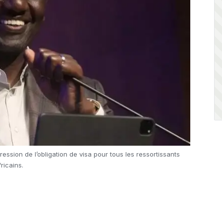
ssion de l’obligation de visa pour tous les ressortissants
fricains.