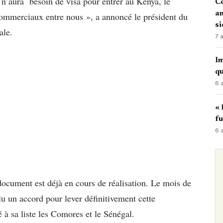
n n’aura besoin de visa pour entrer au Kenya, le
Co
an
ommerciaux entre nous », a annoncé le président du
si
ale.
7 
Im
qu
6 
« 
fu
6 
document est déjà en cours de réalisation. Le mois de
lu un accord pour lever définitivement cette
é à sa liste les Comores et le Sénégal.