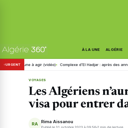
À LA UNE
ALGÉRIE
ne à agir (vidéo)
Complexe d’El Hadjar : après des années de difficul
URGENT
VOYAGES
Les Algériens n’au
visa pour entrer d
Rima Aissanou
RA
Publié le 31 octobre 2023 à 09:56
2 min de lecture