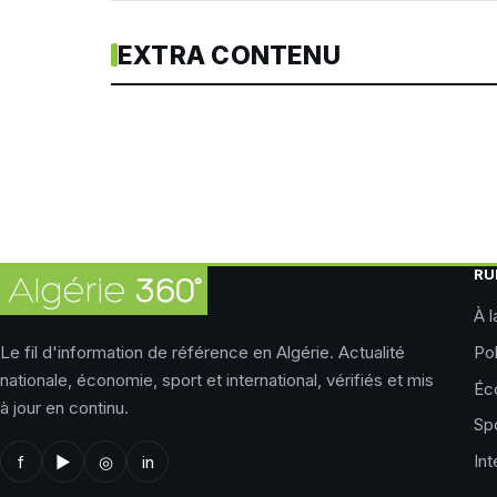
EXTRA CONTENU
RU
À l
Le fil d'information de référence en Algérie. Actualité
Pol
nationale, économie, sport et international, vérifiés et mis
Éc
à jour en continu.
Sp
Int
f
▶
◎
in