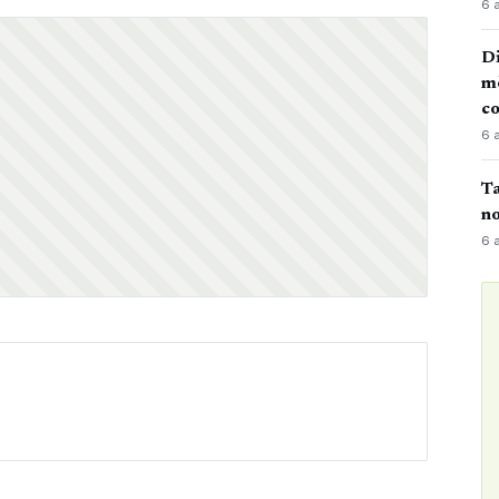
6 
Di
mè
co
6 
Ta
no
6 