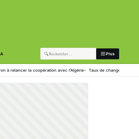
🔍
RA
Plus
cer la coopération avec l’Algérie
Taux de change en Algérie : voici l