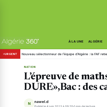
À LA UNE
ALGÉRIE
tre
Nouveau sélectionneur de l’équipe d’Algérie : la FAF retient trois 
URGENT
NATION
L’épreuve de math
DURE»,Bac : des c
nawel.d
N
Publié le 4 juin 2013 à 09:20
1 min de lecture