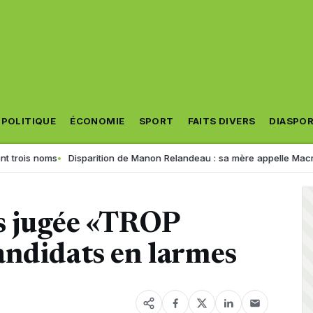
POLITIQUE
ÉCONOMIE
SPORT
FAITS DIVERS
DIASPO
noms
Disparition de Manon Relandeau : sa mère appelle Macron à relan
s jugée «TROP
andidats en larmes