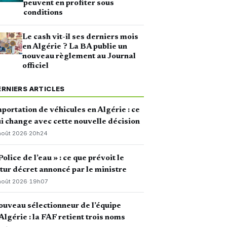
peuvent en profiter sous
conditions
Le cash vit-il ses derniers mois
en Algérie ? La BA publie un
nouveau règlement au Journal
officiel
ERNIERS ARTICLES
portation de véhicules en Algérie : ce
i change avec cette nouvelle décision
août 2026
·
20h24
Police de l’eau » : ce que prévoit le
tur décret annoncé par le ministre
août 2026
·
19h07
uveau sélectionneur de l’équipe
Algérie : la FAF retient trois noms