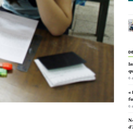
D
Im
qu
6 
« 
fu
6 
No
d’