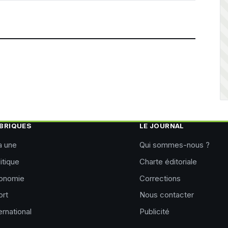
BRIQUES
LE JOURNAL
a une
Qui sommes-nous ?
itique
Charte éditoriale
onomie
Corrections
ort
Nous contacter
ernational
Publicité