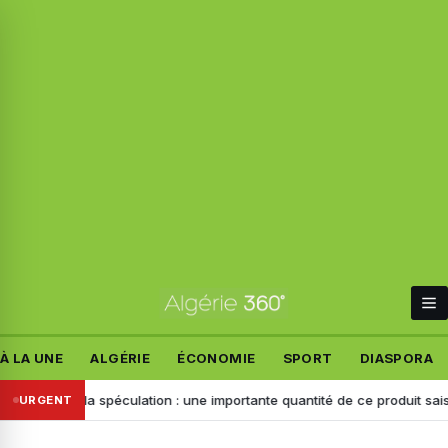
À LA UNE
ALGÉRIE
ÉCONOMIE
SPORT
DIASPORA
né à la spéculation : une importante quantité de ce produit saisie à Chl
URGENT