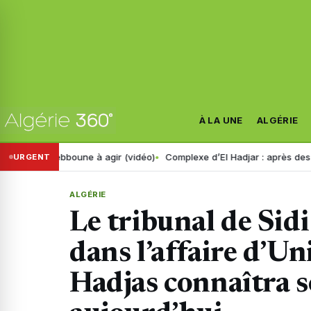
À LA UNE
ALGÉRIE
le Tebboune à agir (vidéo)
Complexe d’El Hadjar : après des années de
URGENT
ALGÉRIE
Le tribunal de Si
dans l’affaire d’U
Hadjas connaîtra s