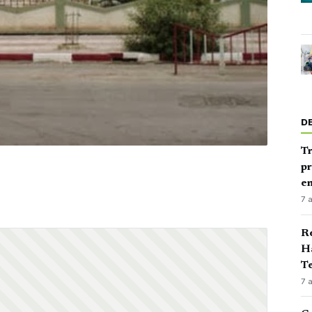
D
Tr
pr
en
7 
Ré
Ha
Te
7 