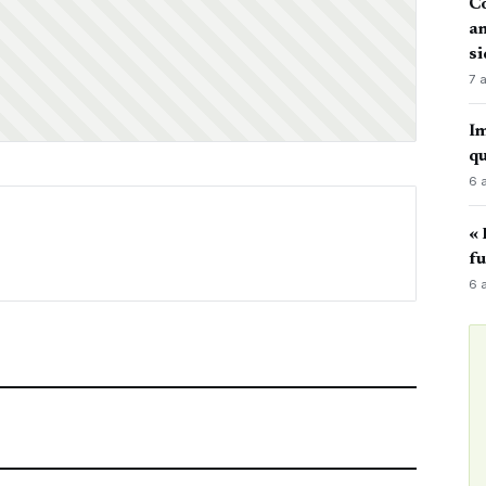
Co
an
si
7 
Im
qu
6 
« 
fu
6 