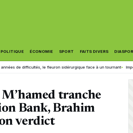
POLITIQUE
ÉCONOMIE
SPORT
FAITS DIVERS
DIASPO
 difficultés, le fleuron sidérurgique face à un tournant
Importation d
di M’hamed tranche
nion Bank, Brahim
on verdict