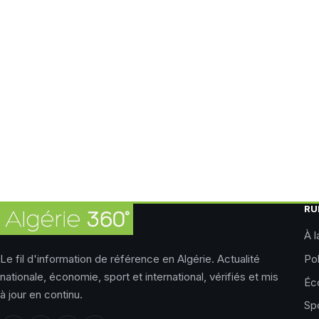
RU
À l
Le fil d'information de référence en Algérie. Actualité
Pol
nationale, économie, sport et international, vérifiés et mis
Éc
à jour en continu.
Sp