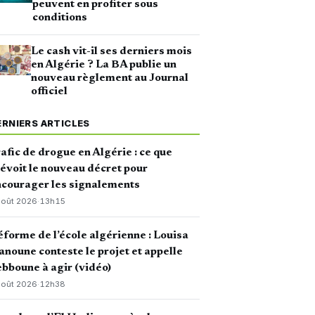
peuvent en profiter sous
conditions
Le cash vit-il ses derniers mois
en Algérie ? La BA publie un
nouveau règlement au Journal
officiel
ERNIERS ARTICLES
afic de drogue en Algérie : ce que
évoit le nouveau décret pour
courager les signalements
août 2026
·
13h15
forme de l’école algérienne : Louisa
noune conteste le projet et appelle
bboune à agir (vidéo)
août 2026
·
12h38