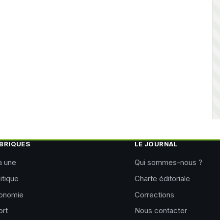
BRIQUES
LE JOURNAL
a une
Qui sommes-nous ?
itique
Charte éditoriale
onomie
Corrections
ort
Nous contacter