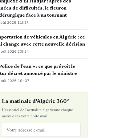
mplexe d’El Hadjar : après des
nées de difficultés, le fleuron
dérurgique face à un tournant
août 2026
·
11h27
portation de véhicules en Algérie : ce
i change avec cette nouvelle décision
août 2026
·
20h24
Police de l’eau » : ce que prévoit le
tur décret annoncé par le ministre
août 2026
·
19h07
La matinale d'Algérie 360°
L'essentiel de l'actualité algérienne chaque
matin dans votre boîte mail.