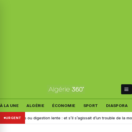
À LA UNE
ALGÉRIE
ÉCONOMIE
SPORT
DIASPORA
ents ou digestion lente : et s’il s’agissait d’un trouble de la motilité ?
URGENT