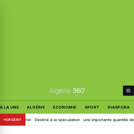
À LA UNE
ALGÉRIE
ÉCONOMIE
SPORT
DIASPORA
t allemand
Destiné à la spéculation : une importante quantité de ce pr
URGENT