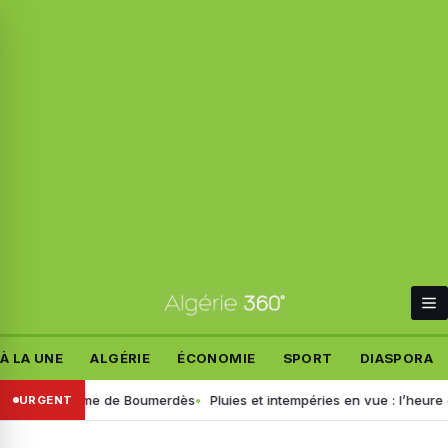
À LA UNE
ALGÉRIE
ÉCONOMIE
SPORT
DIASPORA
ils du drame de Boumerdès
Pluies et intempéries en vue : l’heure est 
URGENT