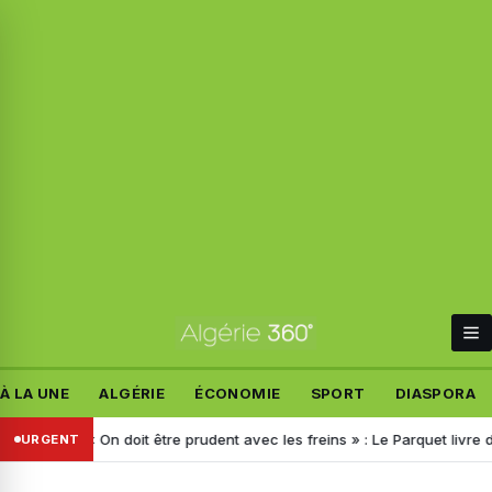
À LA UNE
ALGÉRIE
ÉCONOMIE
SPORT
DIASPORA
dates
« On doit être prudent avec les freins » : Le Parquet livre de
URGENT