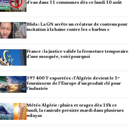
d’eau dans 11 communes dès ce lundi 10 août
Blida : La GN arrête un créateur de contenu pour
incitation à la haine contre les « barbus »
France : la justice valide la fermeture temporaire
d’une mosquée, voici pourquoi
397 400 T exportées : l’Algérie devient le 1ᵉʳ
fournisseur de l’Europe d’un produit clé pour
l’industrie
Météo Algérie : pluies et orages dès 15h ce
lundi, la canicule persiste mardi dans plusieurs
wilayas