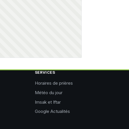
SERVICES
Horaires de prières
Météo du jour
Imsak et Iftar
Google Actualités