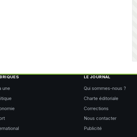
BRIQUES
LE JOURNAL
a une
Qui sommes-nous ?
itique
Charte éditoriale
onomie
Corrections
ort
Nous contacter
ernational
Publicité