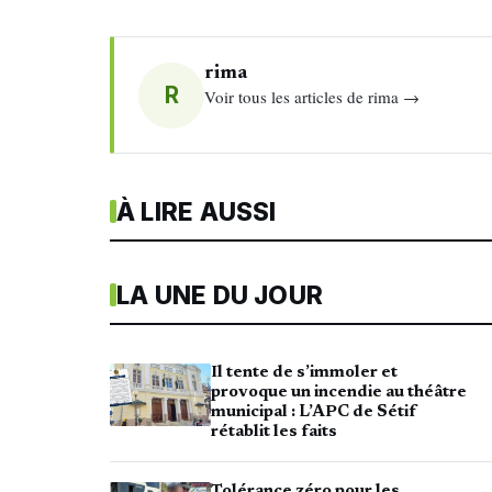
rima
R
Voir tous les articles de rima →
À LIRE AUSSI
LA UNE DU JOUR
Il tente de s’immoler et
provoque un incendie au théâtre
municipal : L’APC de Sétif
rétablit les faits
Tolérance zéro pour les