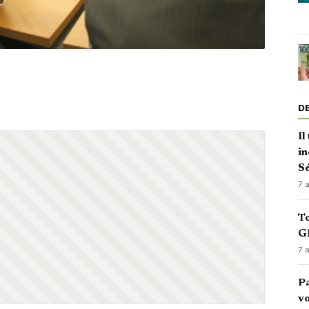
D
Il
in
Sé
7 
To
GN
7 
Pa
vo