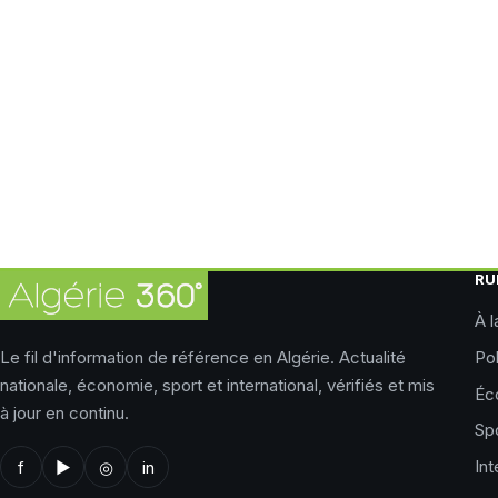
RU
À l
Le fil d'information de référence en Algérie. Actualité
Pol
nationale, économie, sport et international, vérifiés et mis
Éc
à jour en continu.
Sp
Int
f
▶
◎
in