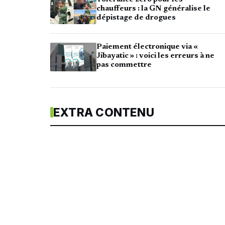
chauffeurs : la GN généralise le
dépistage de drogues
Paiement électronique via «
Jibayatic » : voici les erreurs à ne
pas commettre
EXTRA CONTENU