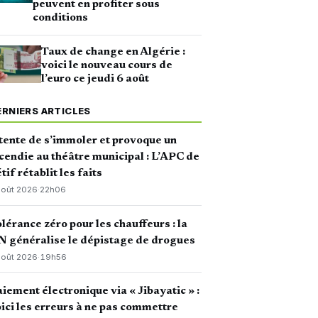
peuvent en profiter sous
conditions
Taux de change en Algérie :
voici le nouveau cours de
l’euro ce jeudi 6 août
ERNIERS ARTICLES
 tente de s’immoler et provoque un
cendie au théâtre municipal : L’APC de
tif rétablit les faits
août 2026
·
22h06
lérance zéro pour les chauffeurs : la
 généralise le dépistage de drogues
août 2026
·
19h56
iement électronique via « Jibayatic » :
ici les erreurs à ne pas commettre