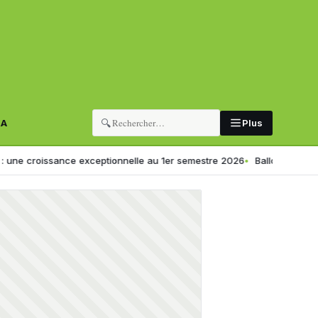
🔍
RA
Plus
roissance exceptionnelle au 1er semestre 2026
Ballonnements ou digesti