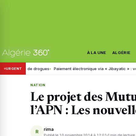
À LA UNE
ALGÉRIE
istage de drogues
Paiement électronique via « Jibayatic » : voici les
URGENT
NATION
Le projet des Mutu
l’APN : Les nouvel
rima
R
Publié le 10 novembre 2014 à 12:01
1 min de lecture