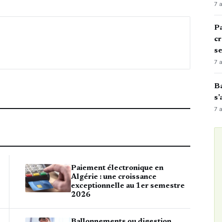
7 
Pa
cr
s
7 
Ba
s’
7 
Paiement électronique en
Algérie : une croissance
exceptionnelle au 1er semestre
2026
Ballonnements ou digestion