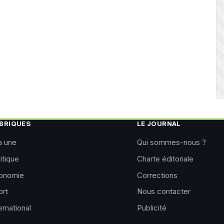
BRIQUES
LE JOURNAL
a une
Qui sommes-nous ?
itique
Charte éditoriale
onomie
Corrections
ort
Nous contacter
ernational
Publicité