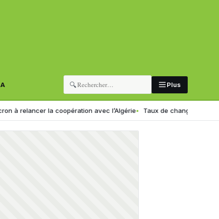
🔍
RA
Plus
lancer la coopération avec l’Algérie
Taux de change en Algérie : voic