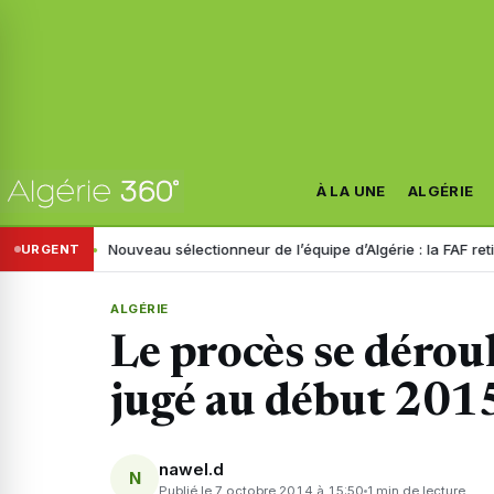
À LA UNE
ALGÉRIE
nistre
Nouveau sélectionneur de l’équipe d’Algérie : la FAF retient tro
URGENT
ALGÉRIE
Le procès se déroul
jugé au début 201
nawel.d
N
Publié le 7 octobre 2014 à 15:50
1 min de lecture