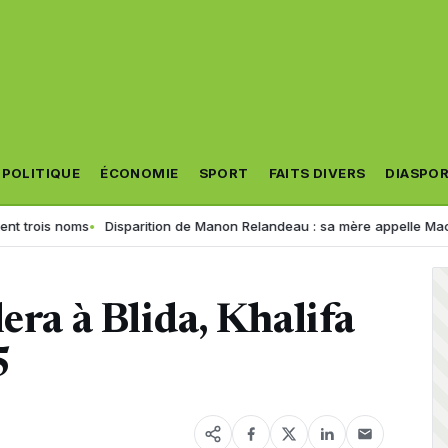
POLITIQUE
ÉCONOMIE
SPORT
FAITS DIVERS
DIASPO
is noms
Disparition de Manon Relandeau : sa mère appelle Macron à re
era à Blida, Khalifa
5