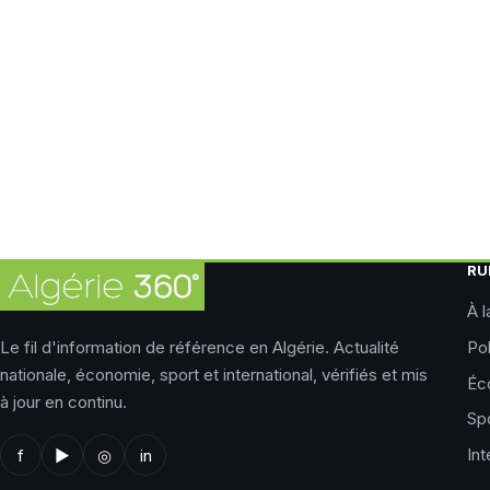
RU
À l
Le fil d'information de référence en Algérie. Actualité
Pol
nationale, économie, sport et international, vérifiés et mis
Éc
à jour en continu.
Sp
Int
f
▶
◎
in