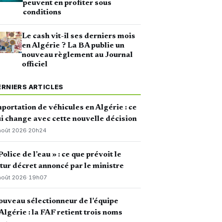
peuvent en profiter sous
conditions
Le cash vit-il ses derniers mois
en Algérie ? La BA publie un
nouveau règlement au Journal
officiel
ERNIERS ARTICLES
portation de véhicules en Algérie : ce
i change avec cette nouvelle décision
août 2026
·
20h24
Police de l’eau » : ce que prévoit le
tur décret annoncé par le ministre
août 2026
·
19h07
uveau sélectionneur de l’équipe
Algérie : la FAF retient trois noms