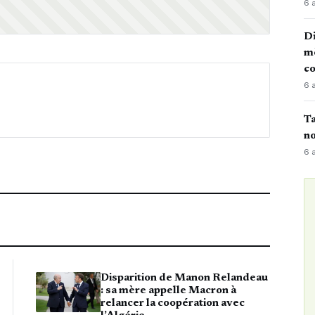
6 
Di
mè
co
6 
Ta
no
6 
Disparition de Manon Relandeau
: sa mère appelle Macron à
relancer la coopération avec