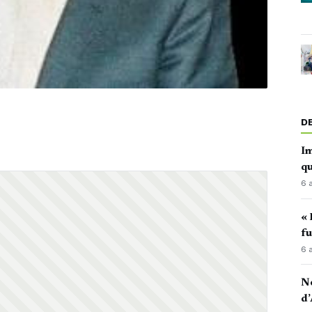
D
Im
qu
6 
« 
fu
6 
No
d’