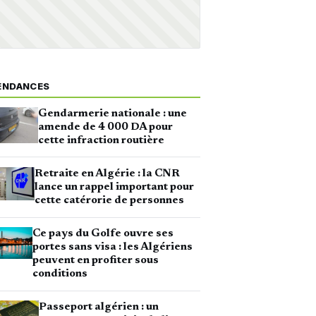
ENDANCES
Gendarmerie nationale : une
amende de 4 000 DA pour
cette infraction routière
Retraite en Algérie : la CNR
lance un rappel important pour
cette catérorie de personnes
Ce pays du Golfe ouvre ses
portes sans visa : les Algériens
peuvent en profiter sous
conditions
Passeport algérien : un