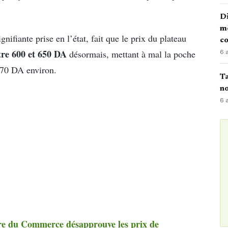
Di
mè
nifiante prise en l’état, fait que le prix du plateau
co
tre 600 et 650 DA
désormais, mettant à mal la poche
6 
370 DA environ.
Ta
no
6 
stre du Commerce désapprouve les prix de