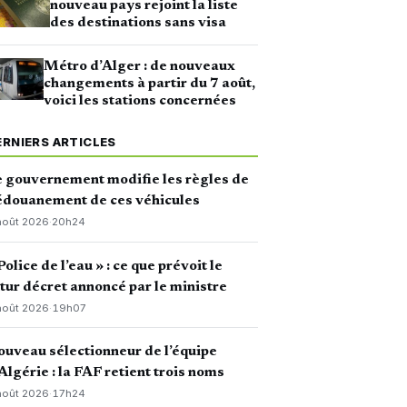
nouveau pays rejoint la liste
des destinations sans visa
Métro d’Alger : de nouveaux
changements à partir du 7 août,
voici les stations concernées
ERNIERS ARTICLES
 gouvernement modifie les règles de
édouanement de ces véhicules
août 2026
·
20h24
Police de l’eau » : ce que prévoit le
tur décret annoncé par le ministre
août 2026
·
19h07
uveau sélectionneur de l’équipe
Algérie : la FAF retient trois noms
août 2026
·
17h24