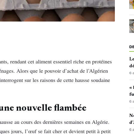
D
Le
nts, rendant cet aliment essentiel riche en protéines
d
ages. Alors que le pouvoir d’achat de l’Algérien
6 
interrogent sur les raisons de cette hausse soudaine
« 
fu
6 
 une nouvelle flambée
No
hausse au cours des dernières semaines en Algérie.
d’
6 
es jours, l’œuf se fait cher et devient petit à petit