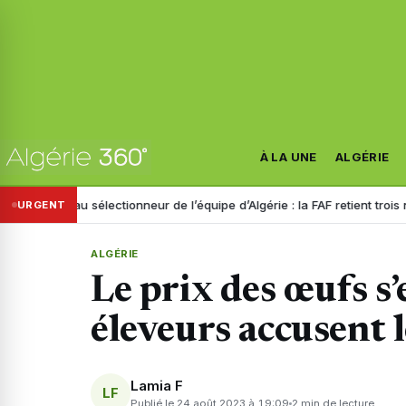
À LA UNE
ALGÉRIE
au sélectionneur de l’équipe d’Algérie : la FAF retient trois noms
Disp
URGENT
ALGÉRIE
Le prix des œufs s’
éleveurs accusent
Lamia F
LF
Publié le 24 août 2023 à 19:09
2 min de lecture