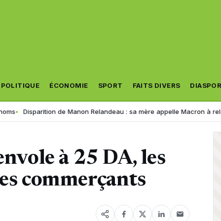
POLITIQUE
ÉCONOMIE
SPORT
FAITS DIVERS
DIASPO
arition de Manon Relandeau : sa mère appelle Macron à relancer la coo
envole à 25 DA, les
 les commerçants