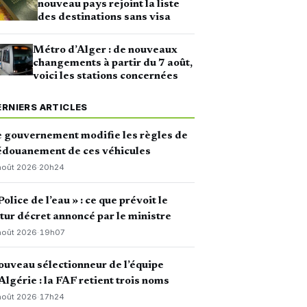
nouveau pays rejoint la liste
des destinations sans visa
Métro d’Alger : de nouveaux
changements à partir du 7 août,
voici les stations concernées
ERNIERS ARTICLES
 gouvernement modifie les règles de
édouanement de ces véhicules
août 2026
·
20h24
Police de l’eau » : ce que prévoit le
tur décret annoncé par le ministre
août 2026
·
19h07
uveau sélectionneur de l’équipe
Algérie : la FAF retient trois noms
août 2026
·
17h24