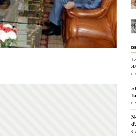
D
Le
d
6 
« 
fu
6 
No
d’
6 