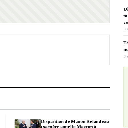
Di
mè
co
6 
Ta
no
6 
Disparition de Manon Relandeau
: sa mère appelle Macron à