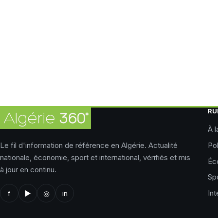
RU
À l
Le fil d'information de référence en Algérie. Actualité
Pol
nationale, économie, sport et international, vérifiés et mis
Éc
à jour en continu.
Sp
Int
f
▶
◎
in