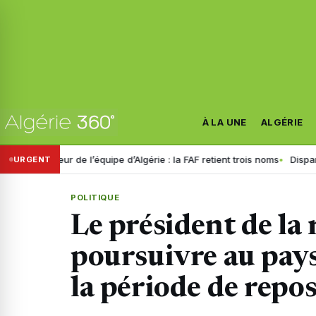
À LA UNE
ALGÉRIE
onneur de l’équipe d’Algérie : la FAF retient trois noms
Disparition de
URGENT
POLITIQUE
Le président de la
poursuivre au pays
la période de repos