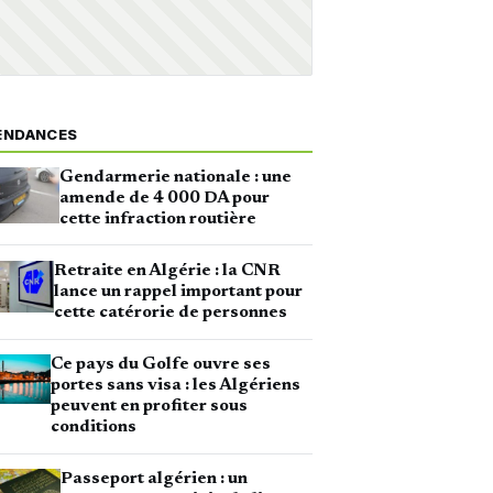
ENDANCES
Gendarmerie nationale : une
amende de 4 000 DA pour
cette infraction routière
Retraite en Algérie : la CNR
lance un rappel important pour
cette catérorie de personnes
Ce pays du Golfe ouvre ses
portes sans visa : les Algériens
peuvent en profiter sous
conditions
Passeport algérien : un