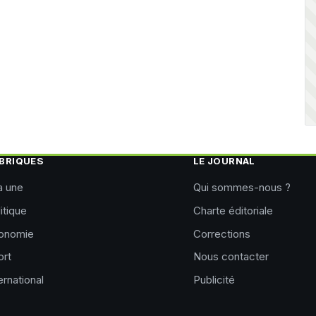
BRIQUES
LE JOURNAL
a une
Qui sommes-nous ?
itique
Charte éditoriale
onomie
Corrections
ort
Nous contacter
ernational
Publicité