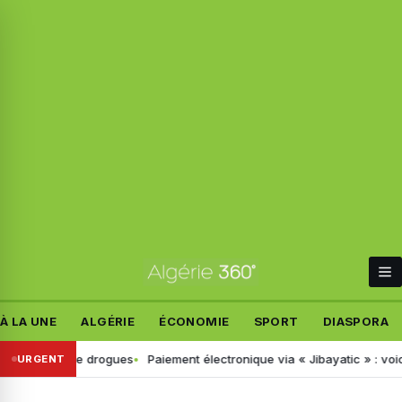
À LA UNE
ALGÉRIE
ÉCONOMIE
SPORT
DIASPORA
épistage de drogues
Paiement électronique via « Jibayatic » : voici l
URGENT