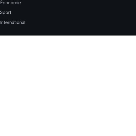
Économie
Sport
International
LE JOURNAL
Qui sommes-nous ?
Charte éditoriale
Corrections
Nous contacter
Publicité
SERVICES
Horaires de prières
Météo du jour
Imsak et Iftar