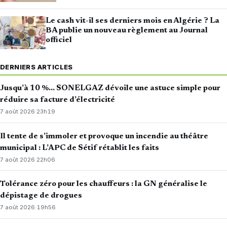
Le cash vit-il ses derniers mois en Algérie ? La
BA publie un nouveau règlement au Journal
officiel
DERNIERS ARTICLES
Jusqu’à 10 %… SONELGAZ dévoile une astuce simple pour
réduire sa facture d’électricité
7 août 2026
·
23h19
Il tente de s’immoler et provoque un incendie au théâtre
municipal : L’APC de Sétif rétablit les faits
7 août 2026
·
22h06
Tolérance zéro pour les chauffeurs : la GN généralise le
dépistage de drogues
7 août 2026
·
19h56