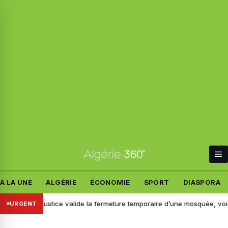
À LA UNE
ALGÉRIE
ÉCONOMIE
SPORT
DIASPORA
: la justice valide la fermeture temporaire d’une mosquée, voici pourqu
URGENT