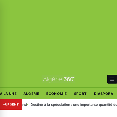
À LA UNE
ALGÉRIE
ÉCONOMIE
SPORT
DIASPORA
t allemand
Destiné à la spéculation : une importante quantité de ce pr
URGENT