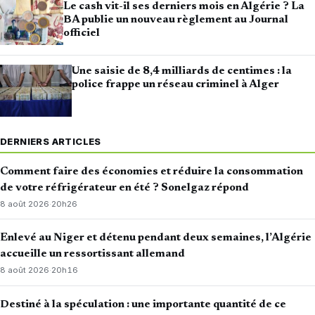
Le cash vit-il ses derniers mois en Algérie ? La
BA publie un nouveau règlement au Journal
officiel
Une saisie de 8,4 milliards de centimes : la
police frappe un réseau criminel à Alger
DERNIERS ARTICLES
Comment faire des économies et réduire la consommation
de votre réfrigérateur en été ? Sonelgaz répond
8 août 2026
·
20h26
Enlevé au Niger et détenu pendant deux semaines, l’Algérie
accueille un ressortissant allemand
8 août 2026
·
20h16
Destiné à la spéculation : une importante quantité de ce