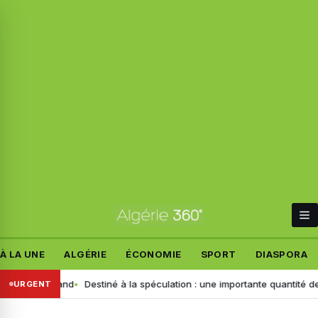
À LA UNE
ALGÉRIE
ÉCONOMIE
SPORT
DIASPORA
t allemand
Destiné à la spéculation : une importante quantité de ce pr
URGENT