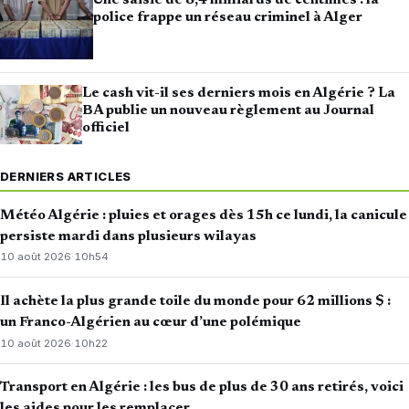
Une saisie de 8,4 milliards de centimes : la
police frappe un réseau criminel à Alger
Le cash vit-il ses derniers mois en Algérie ? La
BA publie un nouveau règlement au Journal
officiel
DERNIERS ARTICLES
Météo Algérie : pluies et orages dès 15h ce lundi, la canicule
persiste mardi dans plusieurs wilayas
10 août 2026
·
10h54
Il achète la plus grande toile du monde pour 62 millions $ :
un Franco-Algérien au cœur d’une polémique
10 août 2026
·
10h22
Transport en Algérie : les bus de plus de 30 ans retirés, voici
les aides pour les remplacer