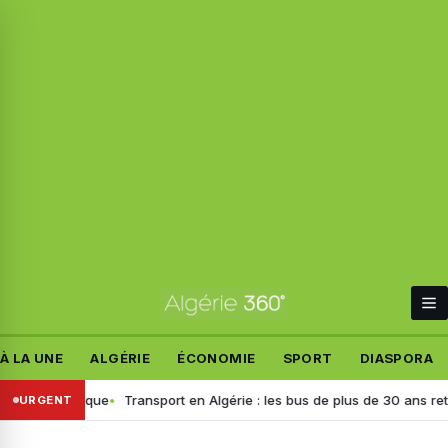
À LA UNE
ALGÉRIE
ÉCONOMIE
SPORT
DIASPORA
e polémique
Transport en Algérie : les bus de plus de 30 ans retirés, v
URGENT