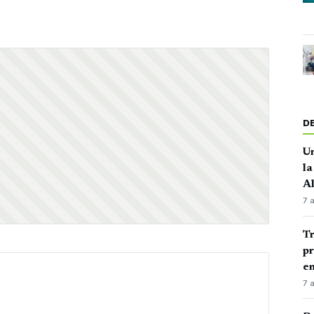
D
Un
la
A
7 
Tr
pr
en
7 