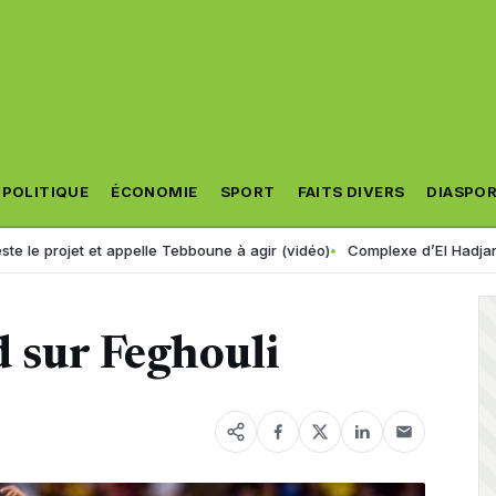
POLITIQUE
ÉCONOMIE
SPORT
FAITS DIVERS
DIASPO
rojet et appelle Tebboune à agir (vidéo)
Complexe d’El Hadjar : après
d sur Feghouli