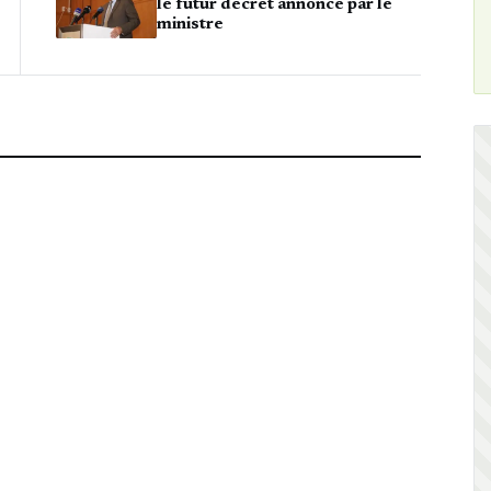
le futur décret annoncé par le
ministre