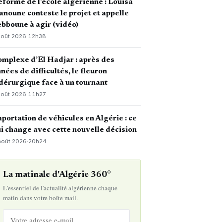
forme de l’école algérienne : Louisa
noune conteste le projet et appelle
bboune à agir (vidéo)
août 2026
·
12h38
mplexe d’El Hadjar : après des
nées de difficultés, le fleuron
dérurgique face à un tournant
août 2026
·
11h27
portation de véhicules en Algérie : ce
i change avec cette nouvelle décision
août 2026
·
20h24
La matinale d'Algérie 360°
L'essentiel de l'actualité algérienne chaque
matin dans votre boîte mail.