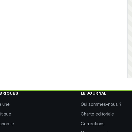
BRIQUES
LE JOURNAL
a une
Qui sommes-nous ?
itique
Charte éditoriale
onomie
Corrections