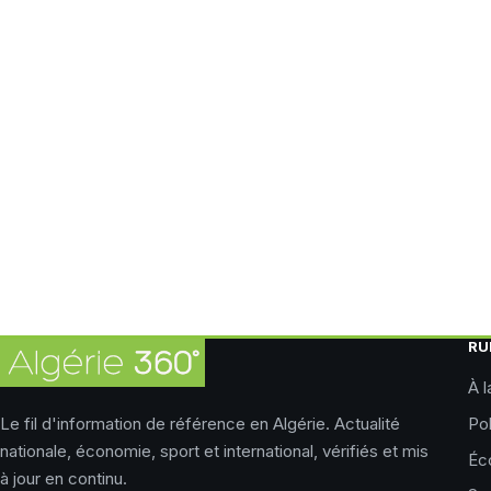
RU
À l
Le fil d'information de référence en Algérie. Actualité
Pol
nationale, économie, sport et international, vérifiés et mis
Éc
à jour en continu.