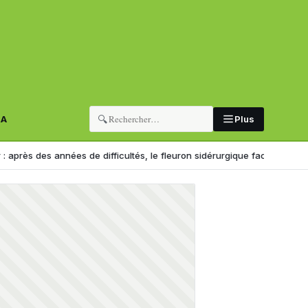
🔍
RA
Plus
 des années de difficultés, le fleuron sidérurgique face à un tournant