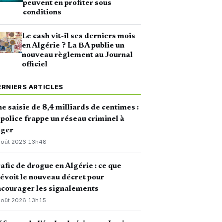
peuvent en profiter sous
conditions
Le cash vit-il ses derniers mois
en Algérie ? La BA publie un
nouveau règlement au Journal
officiel
ERNIERS ARTICLES
e saisie de 8,4 milliards de centimes :
 police frappe un réseau criminel à
lger
août 2026
·
13h48
afic de drogue en Algérie : ce que
évoit le nouveau décret pour
courager les signalements
août 2026
·
13h15