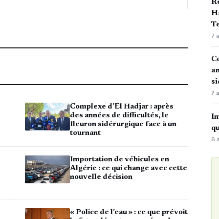
Ré
Ha
Te
7 
Co
an
si
7 
Complexe d’El Hadjar : après
des années de difficultés, le
Im
fleuron sidérurgique face à un
qu
tournant
6 
Importation de véhicules en
Algérie : ce qui change avec cette
nouvelle décision
« Police de l’eau » : ce que prévoit