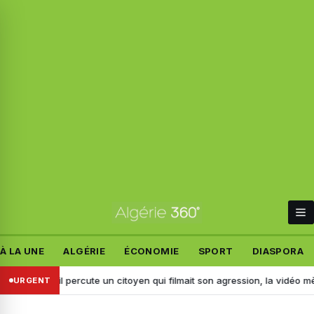
À LA UNE
ALGÉRIE
ÉCONOMIE
SPORT
DIASPORA
idj : il percute un citoyen qui filmait son agression, la vidéo mène à son
URGENT