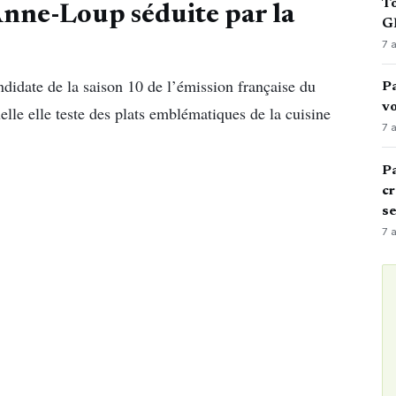
To
 Anne-Loup séduite par la
GN
7 
didate de la saison 10 de l’émission française du
Pa
vo
elle elle teste des plats emblématiques de la cuisine
7 
.
Pa
cr
s
7 