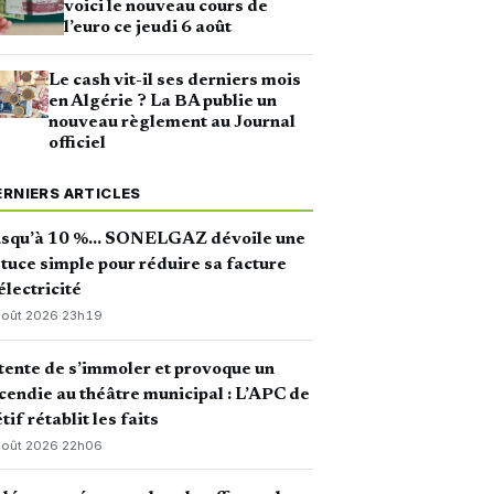
voici le nouveau cours de
l’euro ce jeudi 6 août
Le cash vit-il ses derniers mois
en Algérie ? La BA publie un
nouveau règlement au Journal
officiel
ERNIERS ARTICLES
usqu’à 10 %… SONELGAZ dévoile une
tuce simple pour réduire sa facture
électricité
août 2026
·
23h19
 tente de s’immoler et provoque un
cendie au théâtre municipal : L’APC de
tif rétablit les faits
août 2026
·
22h06