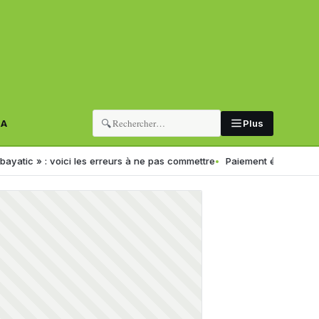
🔍
RA
Plus
ci les erreurs à ne pas commettre
Paiement électronique en Algérie :