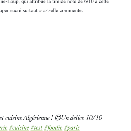
ne-Loup, qui attribue la timide note de 6/10 à cette
 super sucré surtout » a-t-elle commenté.
st cuisine Algérienne ! 😍Un delice 10/10
erie
#cuisine
#test
#foodie
#paris