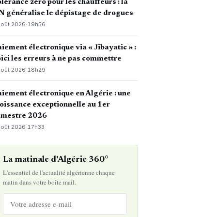
lérance zéro pour les chauffeurs : la
 généralise le dépistage de drogues
août 2026
·
19h56
iement électronique via « Jibayatic » :
ici les erreurs à ne pas commettre
août 2026
·
18h29
iement électronique en Algérie : une
oissance exceptionnelle au 1er
emestre 2026
août 2026
·
17h33
La matinale d'Algérie 360°
L'essentiel de l'actualité algérienne chaque
matin dans votre boîte mail.