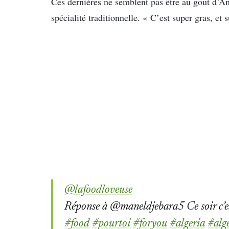
Ces dernières ne semblent pas être au gout d’An
spécialité traditionnelle. « C’est super gras, et
@lafoodloveuse
Réponse à @maneldjebara5 Ce soir c’e
#food
#pourtoi
#foryou
#algeria
#alg