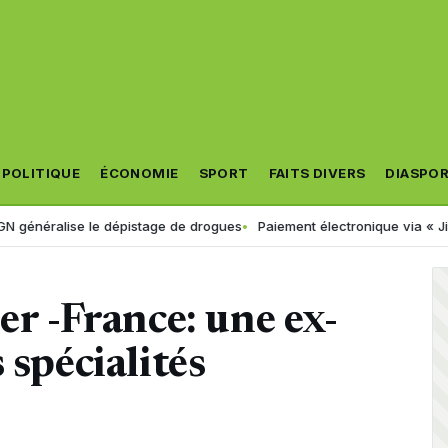
POLITIQUE
ÉCONOMIE
SPORT
FAITS DIVERS
DIASPO
le dépistage de drogues
Paiement électronique via « Jibayatic » : voi
er -France: une ex-
 spécialités