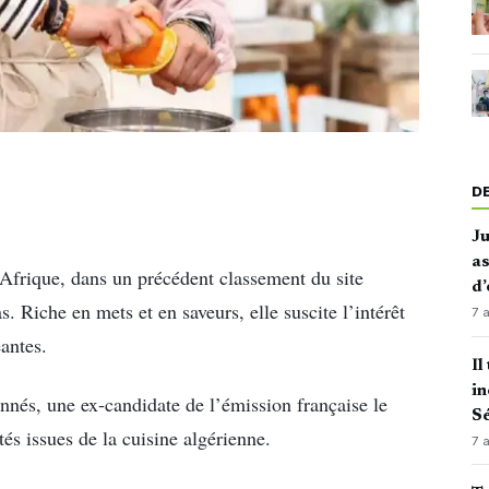
D
J
as
 Afrique, dans un précédent classement du site
d’
s. Riche en mets et en saveurs, elle suscite l’intérêt
7 
antes.
Il
in
nnés, une ex-candidate de l’émission française le
Sé
tés issues de la cuisine algérienne.
7 