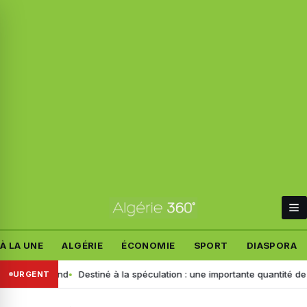
À LA UNE
ALGÉRIE
ÉCONOMIE
SPORT
DIASPORA
 allemand
Destiné à la spéculation : une importante quantité de ce prod
URGENT