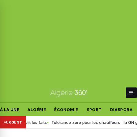
À LA UNE
ALGÉRIE
ÉCONOMIE
SPORT
DIASPORA
f rétablit les faits
Tolérance zéro pour les chauffeurs : la GN génér
URGENT