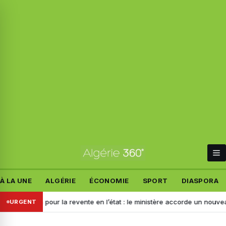
À LA UNE
ALGÉRIE
ÉCONOMIE
SPORT
DIASPORA
ortation pour la revente en l’état : le ministère accorde un nouveau dé
URGENT