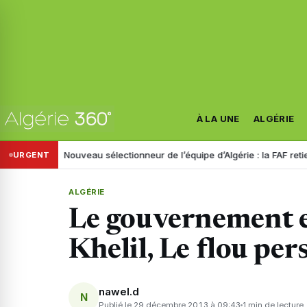
À LA UNE
ALGÉRIE
nistre
Nouveau sélectionneur de l’équipe d’Algérie : la FAF retient tro
URGENT
ALGÉRIE
Le gouvernement et
Khelil, Le flou per
nawel.d
N
Publié le 29 décembre 2013 à 09:43
1 min de lecture