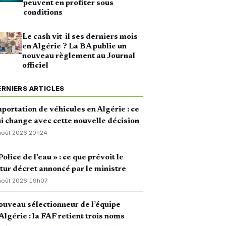
peuvent en profiter sous
conditions
Le cash vit-il ses derniers mois
en Algérie ? La BA publie un
nouveau règlement au Journal
officiel
ERNIERS ARTICLES
portation de véhicules en Algérie : ce
i change avec cette nouvelle décision
août 2026
·
20h24
Police de l’eau » : ce que prévoit le
tur décret annoncé par le ministre
août 2026
·
19h07
uveau sélectionneur de l’équipe
Algérie : la FAF retient trois noms