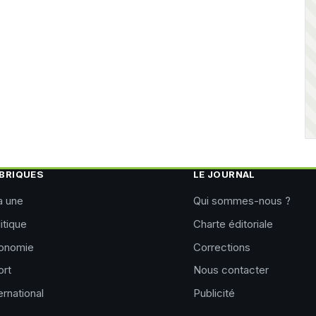
BRIQUES
LE JOURNAL
a une
Qui sommes-nous ?
itique
Charte éditoriale
onomie
Corrections
ort
Nous contacter
ernational
Publicité