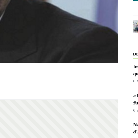
D
Im
qu
6 
« 
fu
6 
No
d’