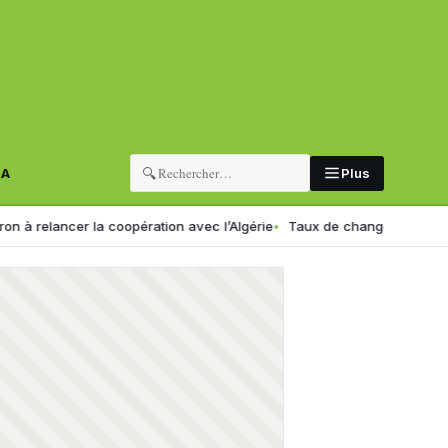
🔍
RA
Plus
lancer la coopération avec l’Algérie
Taux de change en Algérie : voi