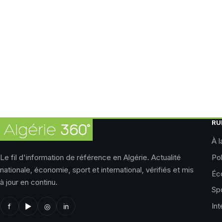
RU
À l
Le fil d'information de référence en Algérie. Actualité
Pol
nationale, économie, sport et international, vérifiés et mis
Éc
à jour en continu.
Sp
Int
f
▶
◎
in