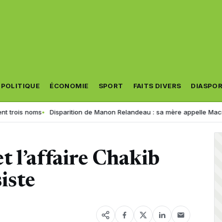
POLITIQUE
ÉCONOMIE
SPORT
FAITS DIVERS
DIASPO
is noms
Disparition de Manon Relandeau : sa mère appelle Macron à re
 l’affaire Chakib
siste