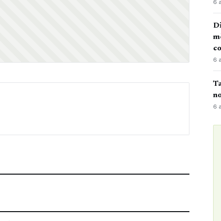
6 
Di
mè
co
6 
Ta
no
6 