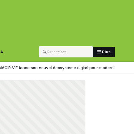
🔍
RA
Plus
ance son nouvel écosystème digital pour moderniser l’expérience clien