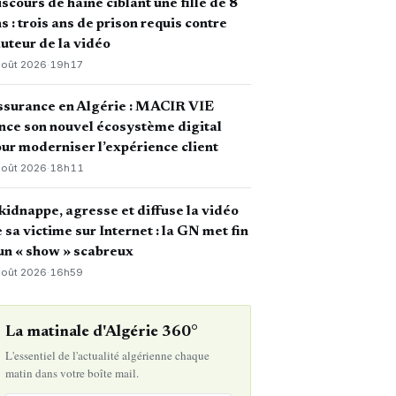
scours de haine ciblant une fille de 8
s : trois ans de prison requis contre
auteur de la vidéo
août 2026
·
19h17
ssurance en Algérie : MACIR VIE
nce son nouvel écosystème digital
ur moderniser l’expérience client
août 2026
·
18h11
 kidnappe, agresse et diffuse la vidéo
 sa victime sur Internet : la GN met fin
un « show » scabreux
août 2026
·
16h59
La matinale d'Algérie 360°
L'essentiel de l'actualité algérienne chaque
matin dans votre boîte mail.