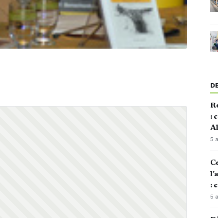
D
Re
: 
Al
5 
Ce
l’
: 
5 