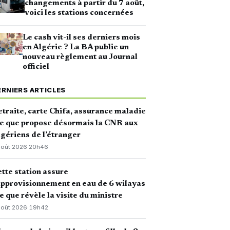
changements à partir du 7 août,
voici les stations concernées
Le cash vit-il ses derniers mois
en Algérie ? La BA publie un
nouveau règlement au Journal
officiel
ERNIERS ARTICLES
traite, carte Chifa, assurance maladie
ce que propose désormais la CNR aux
gériens de l’étranger
août 2026
·
20h46
tte station assure
approvisionnement en eau de 6 wilayas
ce que révèle la visite du ministre
août 2026
·
19h42