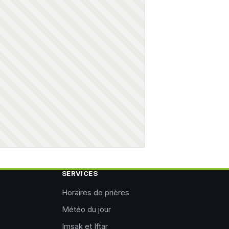
SERVICES
Horaires de prières
Météo du jour
Imsak et Iftar