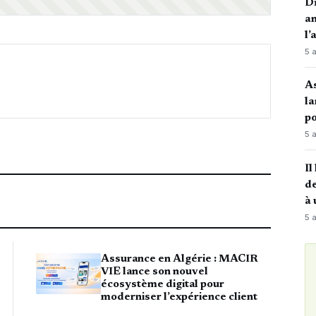
Di
an
l’
5 
A
la
po
5 
Il
de
à 
5 
Assurance en Algérie : MACIR
VIE lance son nouvel
écosystème digital pour
moderniser l’expérience client