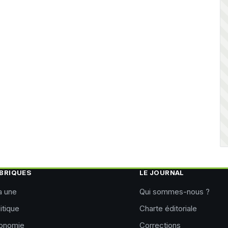
BRIQUES
LE JOURNAL
a une
Qui sommes-nous ?
itique
Charte éditoriale
onomie
Corrections