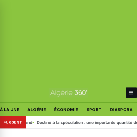
À LA UNE
ALGÉRIE
ÉCONOMIE
SPORT
DIASPORA
nt allemand
Destiné à la spéculation : une importante quantité de ce pr
URGENT