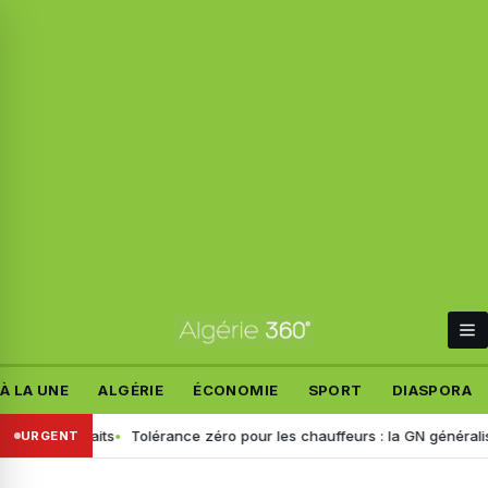
À LA UNE
ALGÉRIE
ÉCONOMIE
SPORT
DIASPORA
es faits
Tolérance zéro pour les chauffeurs : la GN généralise le dép
URGENT