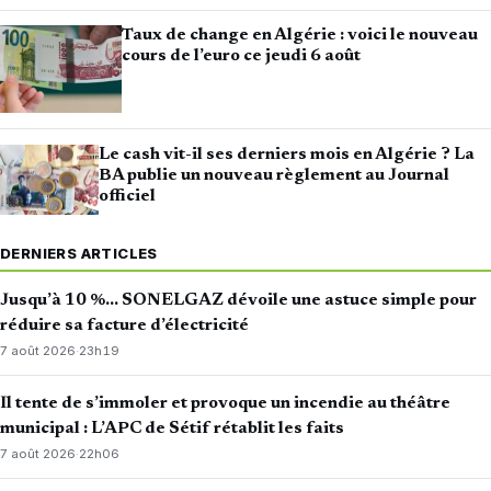
Taux de change en Algérie : voici le nouveau
cours de l’euro ce jeudi 6 août
Le cash vit-il ses derniers mois en Algérie ? La
BA publie un nouveau règlement au Journal
officiel
DERNIERS ARTICLES
Jusqu’à 10 %… SONELGAZ dévoile une astuce simple pour
réduire sa facture d’électricité
7 août 2026
·
23h19
Il tente de s’immoler et provoque un incendie au théâtre
municipal : L’APC de Sétif rétablit les faits
7 août 2026
·
22h06