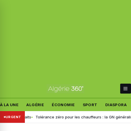
À LA UNE
ALGÉRIE
ÉCONOMIE
SPORT
DIASPORA
es faits
Tolérance zéro pour les chauffeurs : la GN généralise le dé
URGENT