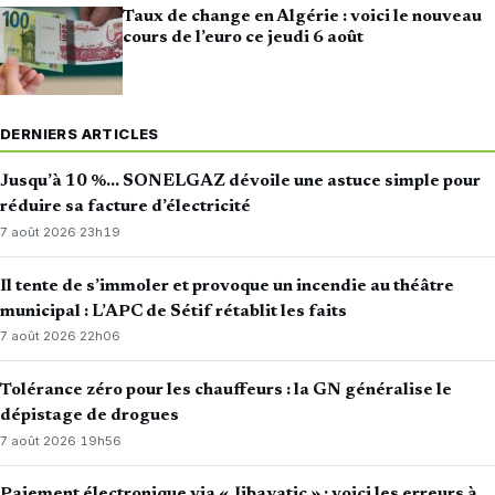
Taux de change en Algérie : voici le nouveau
cours de l’euro ce jeudi 6 août
DERNIERS ARTICLES
Jusqu’à 10 %… SONELGAZ dévoile une astuce simple pour
réduire sa facture d’électricité
7 août 2026
·
23h19
Il tente de s’immoler et provoque un incendie au théâtre
municipal : L’APC de Sétif rétablit les faits
7 août 2026
·
22h06
Tolérance zéro pour les chauffeurs : la GN généralise le
dépistage de drogues
7 août 2026
·
19h56
Paiement électronique via « Jibayatic » : voici les erreurs à