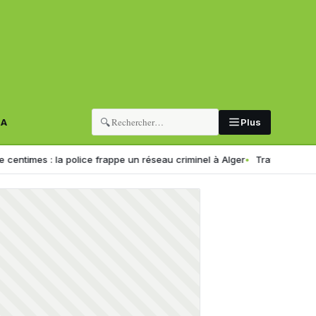
🔍
RA
Plus
la police frappe un réseau criminel à Alger
Trafic de drogue en Algér