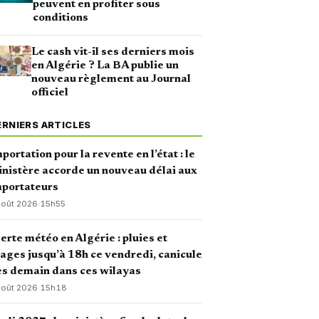
peuvent en profiter sous
conditions
Le cash vit-il ses derniers mois
en Algérie ? La BA publie un
nouveau règlement au Journal
officiel
ERNIERS ARTICLES
portation pour la revente en l’état : le
nistère accorde un nouveau délai aux
mportateurs
août 2026
·
15h55
erte météo en Algérie : pluies et
ages jusqu’à 18h ce vendredi, canicule
s demain dans ces wilayas
août 2026
·
15h18