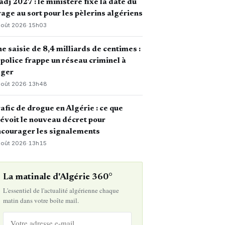
dj 2027 : le ministère fixe la date du
rage au sort pour les pèlerins algériens
août 2026
·
15h03
e saisie de 8,4 milliards de centimes :
 police frappe un réseau criminel à
lger
août 2026
·
13h48
afic de drogue en Algérie : ce que
évoit le nouveau décret pour
courager les signalements
août 2026
·
13h15
La matinale d'Algérie 360°
L'essentiel de l'actualité algérienne chaque
matin dans votre boîte mail.