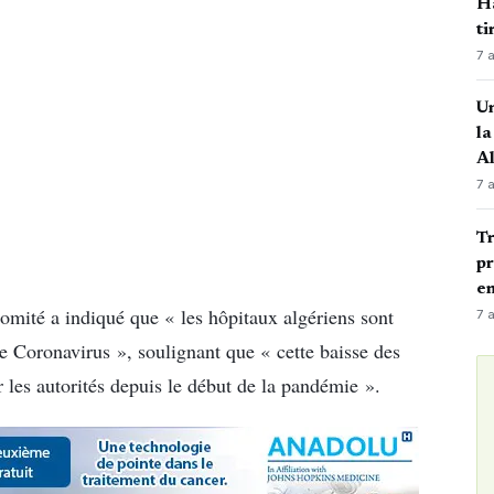
Ha
ti
7 
Un
la
A
7 
Tr
pr
en
 Comité a indiqué que « les hôpitaux algériens sont
7 
e Coronavirus », soulignant que « cette baisse des
r les autorités depuis le début de la pandémie ».