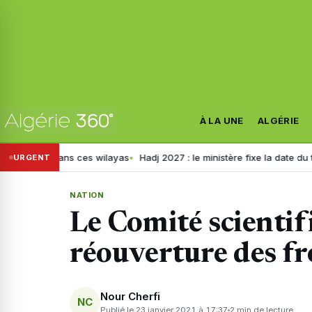
À LA UNE
ALGÉRIE
dans ces wilayas
Hadj 2027 : le ministère fixe la date du tirage au sor
URGENT
NATION
Le Comité scientif
réouverture des fr
Nour Cherfi
NC
Publié le 23 janvier 2021 à 17:37
2 min de lecture