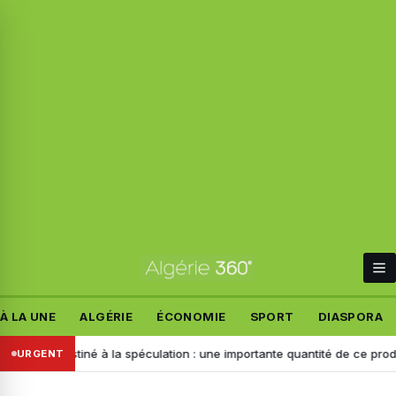
À LA UNE
ALGÉRIE
ÉCONOMIE
SPORT
DIASPORA
nd
Destiné à la spéculation : une importante quantité de ce produit sai
URGENT