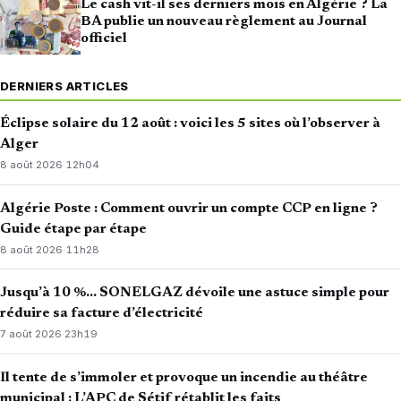
Le cash vit-il ses derniers mois en Algérie ? La
BA publie un nouveau règlement au Journal
officiel
DERNIERS ARTICLES
Éclipse solaire du 12 août : voici les 5 sites où l’observer à
Alger
8 août 2026
·
12h04
Algérie Poste : Comment ouvrir un compte CCP en ligne ?
Guide étape par étape
8 août 2026
·
11h28
Jusqu’à 10 %… SONELGAZ dévoile une astuce simple pour
réduire sa facture d’électricité
7 août 2026
·
23h19
Il tente de s’immoler et provoque un incendie au théâtre
municipal : L’APC de Sétif rétablit les faits