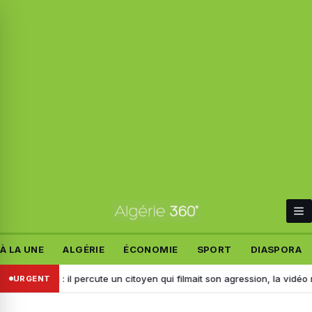
À LA UNE
ALGÉRIE
ÉCONOMIE
SPORT
DIASPORA
éridj : il percute un citoyen qui filmait son agression, la vidéo mène à 
URGENT