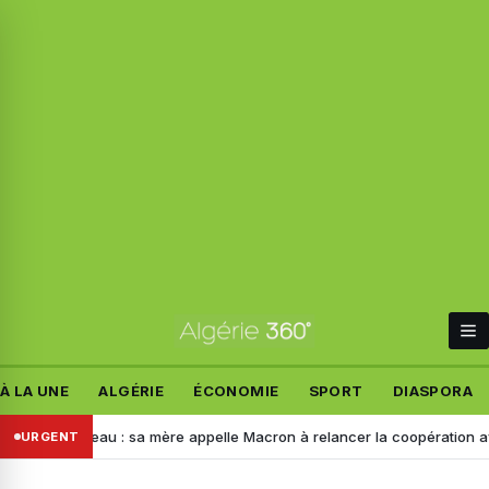
À LA UNE
ALGÉRIE
ÉCONOMIE
SPORT
DIASPORA
elandeau : sa mère appelle Macron à relancer la coopération avec l’Alg
URGENT