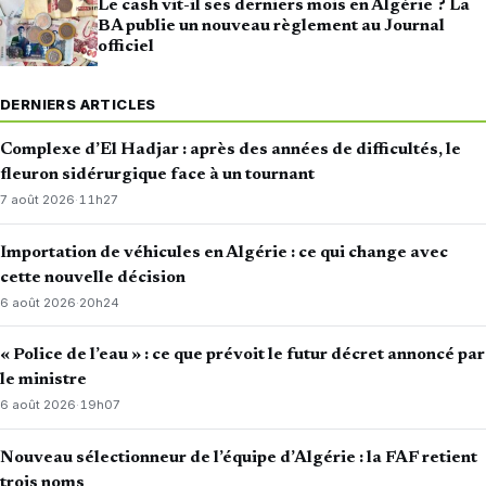
Le cash vit-il ses derniers mois en Algérie ? La
BA publie un nouveau règlement au Journal
officiel
DERNIERS ARTICLES
Complexe d’El Hadjar : après des années de difficultés, le
fleuron sidérurgique face à un tournant
7 août 2026
·
11h27
Importation de véhicules en Algérie : ce qui change avec
cette nouvelle décision
6 août 2026
·
20h24
« Police de l’eau » : ce que prévoit le futur décret annoncé par
le ministre
6 août 2026
·
19h07
Nouveau sélectionneur de l’équipe d’Algérie : la FAF retient
trois noms