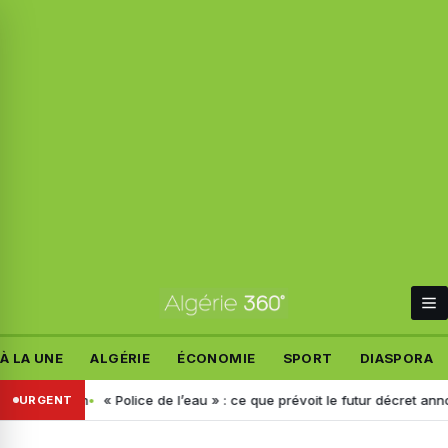
À LA UNE
ALGÉRIE
ÉCONOMIE
SPORT
DIASPORA
décision
« Police de l’eau » : ce que prévoit le futur décret annoncé p
URGENT