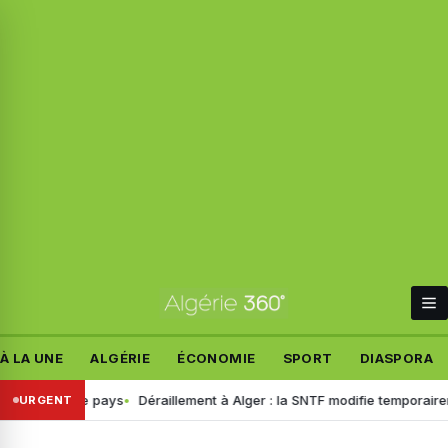
À LA UNE
ALGÉRIE
ÉCONOMIE
SPORT
DIASPORA
ers le pays
Déraillement à Alger : la SNTF modifie temporairement la ci
URGENT